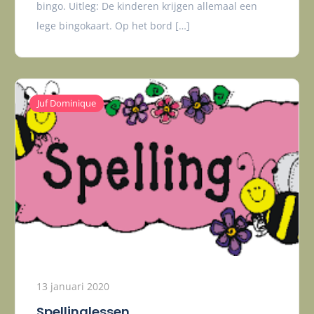
bingo. Uitleg: De kinderen krijgen allemaal een
lege bingokaart. Op het bord […]
Juf Dominique
13 januari 2020
Spellinglessen