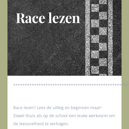
**************************************************
Race lezen? Lees de uitleg en beginnen maar!
Zowel thuis als op de school een leuke werkvorm om
de leessnelheid te verhogen.