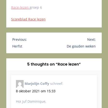
Race-lezen
groep 6
Scoreblad Race lezen
B
Previous:
Next:
e
Herfst
De gouden weken
r
i
5 thoughts on “
Race lezen
”
c
h
t
Marjolijn Coffy
schreef:
n
a
8 oktober 2021 om 15:33
v
Hoi Juf Dominique,
i