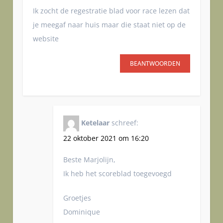
g
Ik zocht de regestratie blad voor race lezen dat
a
je meegaf naar huis maar die staat niet op de
t
website
i
e
BEANTWOORDEN
Ketelaar
schreef:
22 oktober 2021 om 16:20
Beste Marjolijn,
Ik heb het scoreblad toegevoegd
Groetjes
Dominique