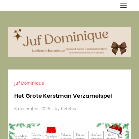
Skip
Juf Dominique
{Bewegend, spelend & gedifferentieerd leren — Inspiratie &
to
creativiteit voor elke klas
content
Juf Dominique
Het Grote Kerstman Verzamelspel
8 december 2025
by
Ketelaar