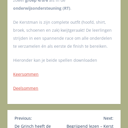
zowel
groep 4/5/6
als in de
onderwijsondersteuning (RT)
.
De Kerstman is zijn complete outfit (hoofd, shirt,
broek, schoenen en zak) kwijtgeraakt! De leerlingen
strijden in een spannende race om alle onderdelen
te verzamelen én als eerste de finish te bereiken.
Hieronder kan je beide spellen downloaden
Keersommen
Deelsommen
B
Previous:
Next:
e
De Grinch heeft de
Begrijpend lezen – Kerst