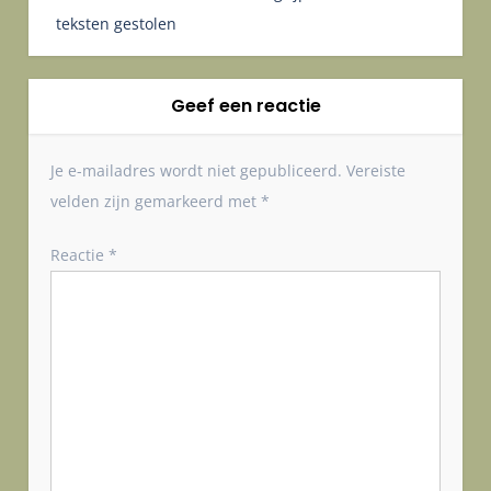
r
teksten gestolen
i
c
h
Geef een reactie
t
n
Je e-mailadres wordt niet gepubliceerd.
Vereiste
a
velden zijn gemarkeerd met
*
v
i
Reactie
*
g
a
t
i
e