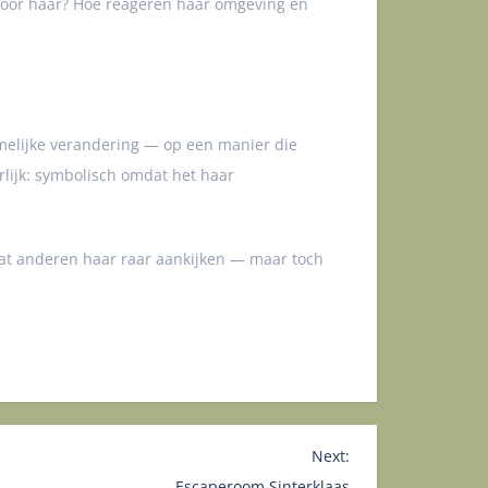
 voor haar? Hoe reageren haar omgeving en
amelijke verandering — op een manier die
erlijk: symbolisch omdat het haar
dat anderen haar raar aankijken — maar toch
Next:
Escaperoom Sinterklaas