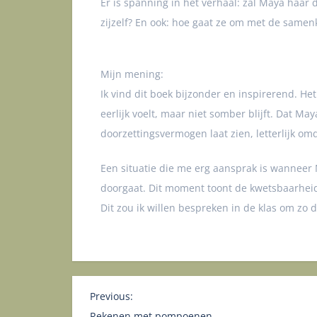
Er is spanning in het verhaal: zal Maya haa
zijzelf? En ook: hoe gaat ze om met de samen
Mijn mening:
Ik vind dit boek bijzonder en inspirerend. H
eerlijk voelt, maar niet somber blijft. Dat Ma
doorzettingsvermogen laat zien, letterlijk omd
Een situatie die me erg aansprak is wanneer 
doorgaat. Dit moment toont de kwetsbaarhei
Dit zou ik willen bespreken in de klas om zo
B
Previous:
e
Rekenen met pompoenen