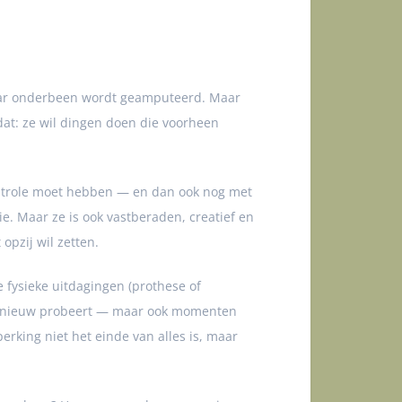
haar onderbeen wordt geamputeerd. Maar
dat: ze wil dingen doen die voorheen
controle moet hebben — en dan ook nog met
ie. Maar ze is ook vastberaden, creatief en
opzij wil zetten.
 fysieke uitdagingen (prothese of
t, opnieuw probeert — maar ook momenten
erking niet het einde van alles is, maar