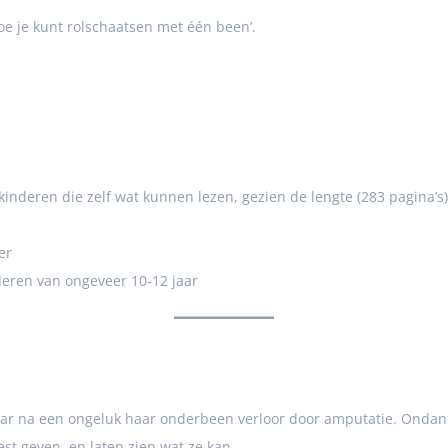
oe je kunt rolschaatsen met één been’.
inderen die zelf wat kunnen lezen, gezien de lengte (283 pagina’s)
er
deren van ongeveer 10-12 jaar
 jaar na een ongeluk haar onderbeen verloor door amputatie. Ondank
st geven, en laten zien wat ze kan.