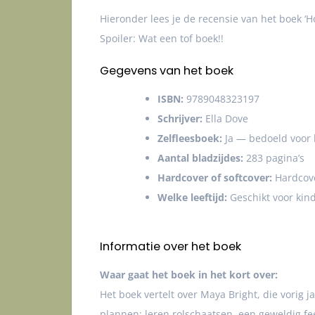
Hieronder lees je de recensie van het boek ‘H
Spoiler: Wat een tof boek!!
Gegevens van het boek
ISBN:
9789048323197
Schrijver:
Ella Dove
Zelfleesboek:
Ja — bedoeld voor k
Aantal bladzijdes:
283 pagina’s
Hardcover of softcover:
Hardcov
Welke leeftijd:
Geschikt voor kin
Informatie over het boek
Waar gaat het boek in het kort over:
Het boek vertelt over Maya Bright, die vorig
plannen: leren rolschaatsen, een geweldig fee