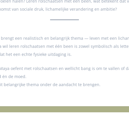
r doelen halen? Leren rolschaatsen met één been, wat betekent dat
komst van sociale druk, lichamelijke verandering en ambitie?
et brengt een realistisch en belangrijk thema — leven met een lich
ya wil leren rolschaatsen met één been is zowel symbolisch als lett
at het een echte fysieke uitdaging is.
Maya oefent met rolschaatsen en wellicht bang is om te vallen of 
d én de moed.
 dit belangrijke thema onder de aandacht te brengen.