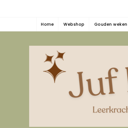
Skip
Juf Dominique
to
{Bewegend, spelend & gedifferentieerd leren — Insp
content
Home
Webshop
Gouden weken