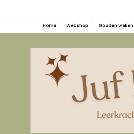
Skip
Juf Dominique
to
{Bewegend, spelend & gedifferentieerd leren — Insp
content
Home
Webshop
Gouden weken