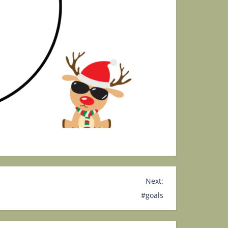
Next:
#goals