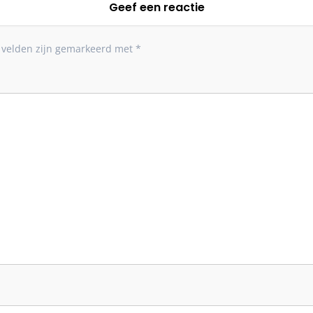
Geef een reactie
e velden zijn gemarkeerd met
*