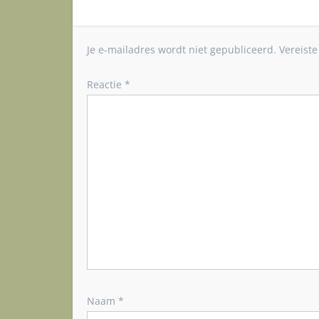
c
h
t
Je e-mailadres wordt niet gepubliceerd.
Vereist
n
a
Reactie
*
v
i
g
a
t
i
e
Naam
*