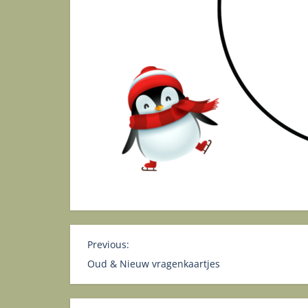
B
Previous:
e
Oud & Nieuw vragenkaartjes
r
i