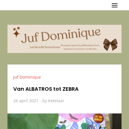
Skip
Juf Dominique
{Bewegend, spelend & gedifferentieerd leren — Inspiratie &
to
creativiteit voor elke klas
content
Juf Dominique
Van ALBATROS tot ZEBRA
26 april 2021
by
Ketelaar