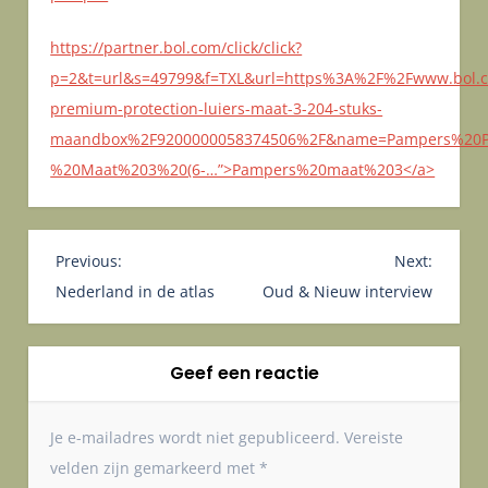
https://partner.bol.com/click/click?
p=2&t=url&s=49799&f=TXL&url=https%3A%2F%2Fwww.bol
premium-protection-luiers-maat-3-204-stuks-
maandbox%2F9200000058374506%2F&name=Pampers%20Pr
%20Maat%203%20(6-…”>Pampers%20maat%203</a>
B
Previous:
Next:
e
Nederland in de atlas
Oud & Nieuw interview
r
i
Geef een reactie
c
h
t
Je e-mailadres wordt niet gepubliceerd.
Vereiste
n
velden zijn gemarkeerd met
*