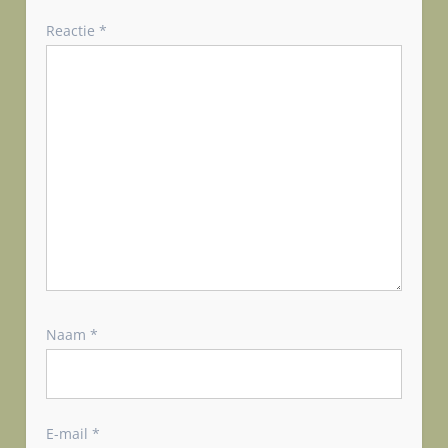
a
v
Reactie
*
i
g
a
t
i
e
Naam
*
E-mail
*