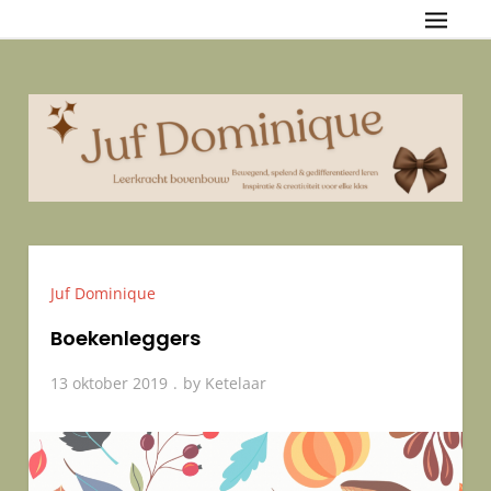
Skip
Juf Dominique
{Bewegend, spelend & gedifferentieerd leren — Inspiratie &
to
creativiteit voor elke klas
content
Juf Dominique
Boekenleggers
13 oktober 2019
by
Ketelaar