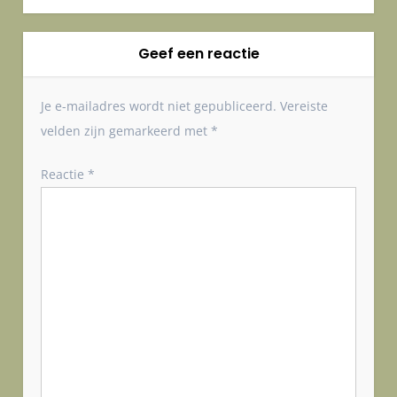
r
i
Geef een reactie
c
h
t
Je e-mailadres wordt niet gepubliceerd.
Vereiste
n
velden zijn gemarkeerd met
*
a
v
Reactie
*
i
g
a
t
i
e