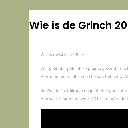
Wie is de Grinch 2
Wie is de Grinch? 2024
Wat goed dat jullie deze pagina gevonden h
Hieronder zien jullie een clip van het liedje 
Kijk/luister het filmpje en geef de organisat
Hoe vaak hoor je het woord ‘Christmas’ in dit l