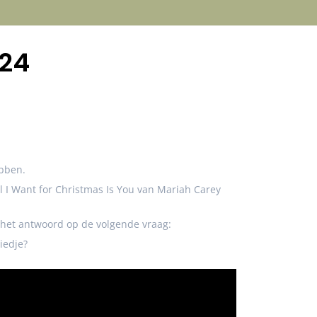
024
ebben.
All I Want for Christmas Is You van Mariah Carey
ie het antwoord op de volgende vraag:
iedje?