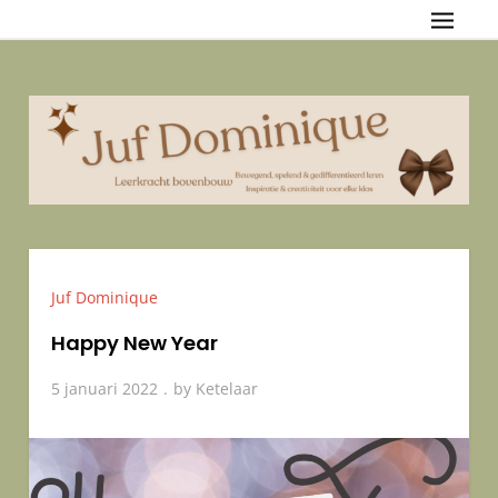
Skip
Juf Dominique
{Bewegend, spelend & gedifferentieerd leren — Inspiratie &
to
creativiteit voor elke klas
content
Juf Dominique
Happy New Year
5 januari 2022
by
Ketelaar