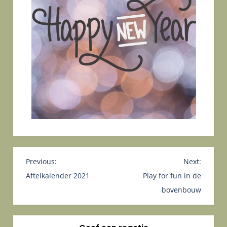
B
Previous:
Next:
e
Aftelkalender 2021
Play for fun in de
r
bovenbouw
i
c