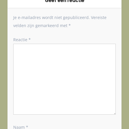
h
Geef een reactie
t
n
Je e-mailadres wordt niet gepubliceerd.
Vereiste
a
velden zijn gemarkeerd met
*
v
i
Reactie
*
g
a
t
i
e
Naam
*