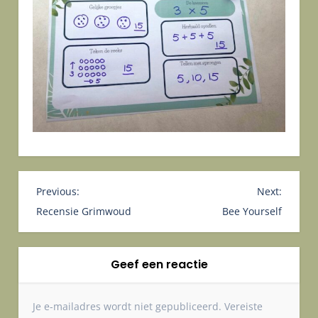
B
Previous:
Next:
e
Recensie Grimwoud
Bee Yourself
r
i
Geef een reactie
c
h
t
Je e-mailadres wordt niet gepubliceerd.
Vereiste