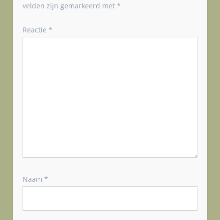
n
velden zijn gemarkeerd met
*
a
v
Reactie
*
i
g
a
t
i
e
Naam
*