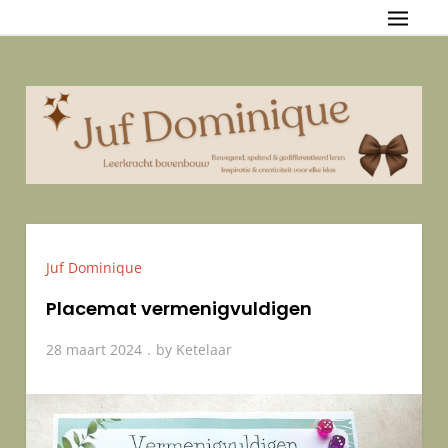
Skip
Juf Dominique
{Bewegend, spelend & gedifferentieerd leren — Inspiratie &
to
creativiteit voor elke klas
content
Juf Dominique
Placemat vermenigvuldigen
28 maart 2024
by
Ketelaar