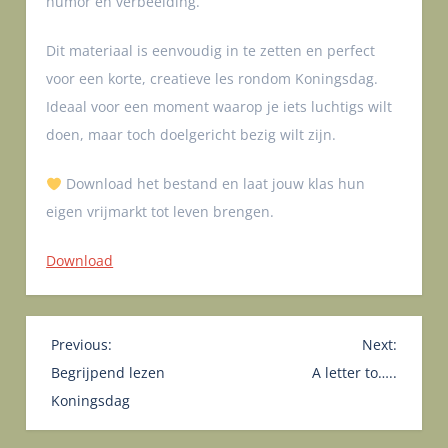
humor en verbeelding.
Dit materiaal is eenvoudig in te zetten en perfect
voor een korte, creatieve les rondom Koningsdag.
Ideaal voor een moment waarop je iets luchtigs wilt
doen, maar toch doelgericht bezig wilt zijn.
Download het bestand en laat jouw klas hun
eigen vrijmarkt tot leven brengen.
Download
B
Previous:
Next:
e
Begrijpend lezen
A letter to…..
r
Koningsdag
i