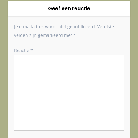
c
h
Geef een reactie
t
n
Je e-mailadres wordt niet gepubliceerd.
Vereiste
a
velden zijn gemarkeerd met
*
v
i
Reactie
*
g
a
t
i
e