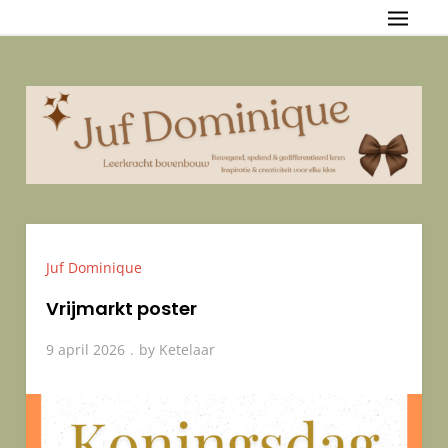
Skip
Juf Dominique
{Bewegend, spelend & gedifferentieerd leren — Inspiratie &
to
creativiteit voor elke klas
content
Juf Dominique
Vrijmarkt poster
9 april 2026
by
Ketelaar