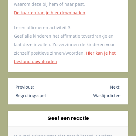
waarom deze bij hem of haar past.
De kaarten kan je hier downloaden
Leren affirmeren activiteit 3:
Geef alle kinderen het affirmatie toverdrankje en
laat deze invullen. Zo verzinnen de kinderen voor
zichzelf positieve zinnen/woorden.
Hier kan je het
bestand downloaden
B
Previous:
Next:
e
Begrotingsspel
Waslijndictee
r
i
Geef een reactie
c
h
t