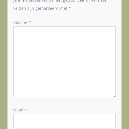
Je e-mailadres wordt niet gepubliceerd.
Vereiste
n
velden zijn gemarkeerd met
*
a
v
Reactie
*
i
g
a
t
i
e
Naam
*