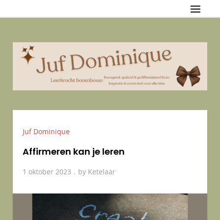
Skip
Juf Dominique
{Bewegend, spelend & gedifferentieerd leren — Inspiratie &
to
creativiteit voor elke klas
content
Juf Dominique
Affirmeren kan je leren
1 oktober 2023
by
Ketelaar