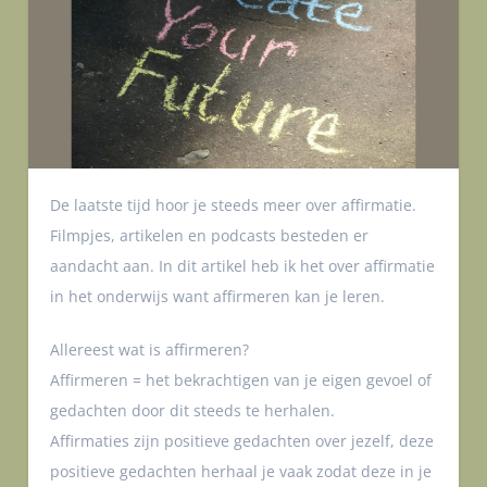
De laatste tijd hoor je steeds meer over affirmatie.
Filmpjes, artikelen en podcasts besteden er
aandacht aan. In dit artikel heb ik het over affirmatie
in het onderwijs want affirmeren kan je leren.
Allereest wat is affirmeren?
Affirmeren = het bekrachtigen van je eigen gevoel of
gedachten door dit steeds te herhalen.
Affirmaties zijn positieve gedachten over jezelf, deze
positieve gedachten herhaal je vaak zodat deze in je