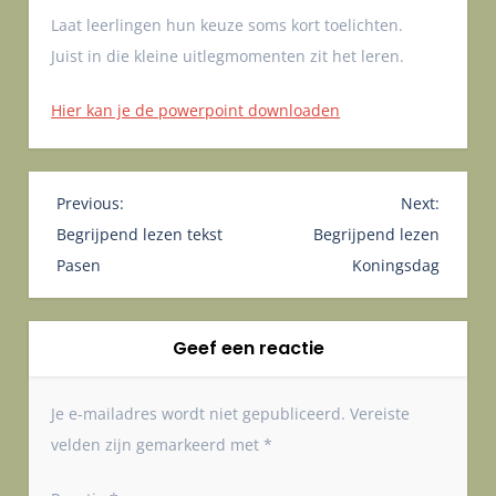
Laat leerlingen hun keuze soms kort toelichten.
Juist in die kleine uitlegmomenten zit het leren.
Hier kan je de powerpoint downloaden
B
Previous:
Next:
e
Begrijpend lezen tekst
Begrijpend lezen
r
Pasen
Koningsdag
i
c
h
Geef een reactie
t
n
Je e-mailadres wordt niet gepubliceerd.
Vereiste
a
velden zijn gemarkeerd met
*
v