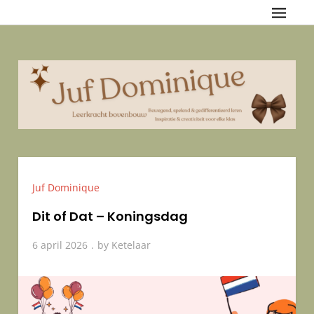
Skip
Juf Dominique
{Bewegend, spelend & gedifferentieerd leren — Inspiratie &
to
creativiteit voor elke klas
content
Juf Dominique
Dit of Dat – Koningsdag
6 april 2026
by
Ketelaar