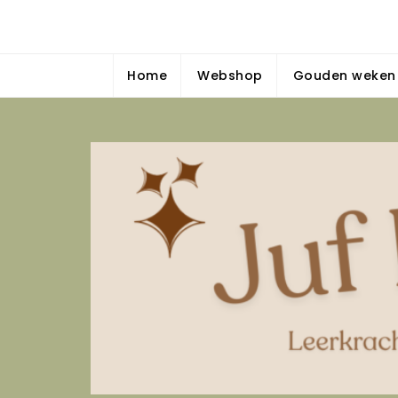
Skip
Juf Dominique
to
{Bewegend, spelend & gedifferentieerd leren — Insp
content
Home
Webshop
Gouden weken