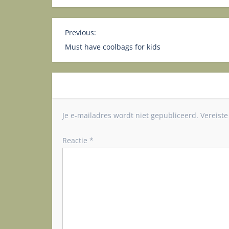
B
Previous:
e
Must have coolbags for kids
r
i
c
h
t
Je e-mailadres wordt niet gepubliceerd.
Vereist
n
a
Reactie
*
v
i
g
a
t
i